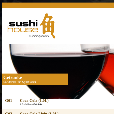
Getränke
Softdrinks und Spirituosen
G01
Coca Cola (1,0L)
Alkoholfreie Getränke
G02
Coca Cola Light (1,0L)